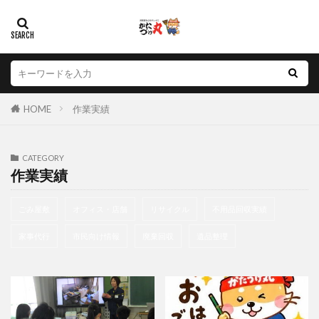
HOME
作業実績
CATEGORY
作業実績
ごみ屋敷
オフィス・店舗
リサイクル
不用品回収実績
家事代行
市民向け情報
廃棄回収
遺品整理